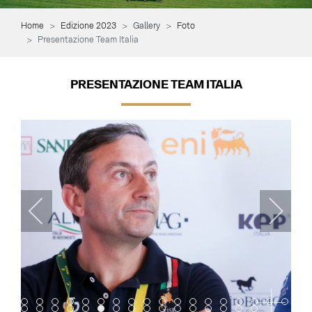
Home
Edizione 2023
Gallery
Foto
Presentazione Team Italia
PRESENTAZIONE TEAM ITALIA
Item 0
Item 1
Item 2
Item 3
Item 4
Item 5
Item 6
Item 7
Item 8
Item 9
Item 10
Item 11
Item 12
Item 13
Item 14
Item 15
Item 16
Item 