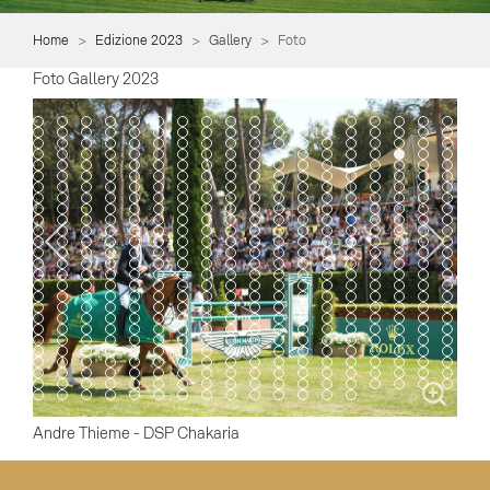
Home
Edizione 2023
Gallery
Foto
Foto Gallery 2023
Item 0
Item 1
Item 2
Item 3
Item 4
Item 5
Item 6
Item 7
Item 8
Item 9
Item 10
Item 11
Item 12
Item 13
Item 14
Item 15
Item 16
Item 
Item 18
Item 19
Item 20
Item 21
Item 22
Item 23
Item 24
Item 25
Item 26
Item 27
Item 28
Item 29
Item 30
Item 31
Item 32
Item 33
Item 34
Item 
Item 36
Item 37
Item 38
Item 39
Item 40
Item 41
Item 42
Item 43
Item 44
Item 45
Item 46
Item 47
Item 48
Item 49
Item 50
Item 51
Item 52
Item 
Item 54
Item 55
Item 56
Item 57
Item 58
Item 59
Item 60
Item 61
Item 62
Item 63
Item 64
Item 65
Item 66
Item 67
Item 68
Item 69
Item 70
Item 
Item 72
Item 73
Item 74
Item 75
Item 76
Item 77
Item 78
Item 79
Item 80
Item 81
Item 82
Item 83
Item 84
Item 85
Item 86
Item 87
Item 88
Item 
Item 90
Item 91
Item 92
Item 93
Item 94
Item 95
Item 96
Item 97
Item 98
Item 99
Item 100
Item 101
Item 102
Item 103
Item 104
Item 105
Item 106
Item 
Item 108
Item 109
Item 110
Item 111
Item 112
Item 113
Item 114
Item 115
Item 116
Item 117
Item 118
Item 119
Item 120
Item 121
Item 122
Item 123
Item 124
Item 
Item 126
Item 127
Item 128
Item 129
Item 130
Item 131
Item 132
Item 133
Item 134
Item 135
Item 136
Item 137
Item 138
Item 139
Item 140
Item 141
Item 142
Item 
Item 144
Item 145
Item 146
Item 147
Item 148
Item 149
Item 150
Item 151
Item 152
Item 153
Item 154
Item 155
Item 156
Item 157
Item 158
Item 159
Item 160
Item 
Item 162
Item 163
Item 164
Item 165
Item 166
Item 167
Item 168
Item 169
Item 170
Item 171
Item 172
Item 173
Item 174
Item 175
Item 176
Item 177
Item 178
Item 
Item 180
Item 181
Item 182
Item 183
Item 184
Item 185
Item 186
Item 187
Item 188
Item 189
Item 190
Item 191
Item 192
Item 193
Item 194
Item 195
Item 196
Item 
Item 198
Item 199
Item 200
Item 201
Item 202
Item 203
Item 204
Item 205
Item 206
Item 207
Item 208
Item 209
Item 210
Item 211
Item 212
Item 213
Item 214
Item 
Item 216
Item 217
Item 218
Item 219
Item 220
Item 221
Item 222
Item 223
Item 224
Item 225
Item 226
Item 227
Item 228
Item 229
Item 230
Item 231
Item 232
Item 
Item 234
Item 235
Item 236
Item 237
Item 238
Item 239
Item 240
Item 241
Item 242
Item 243
Item 244
Item 245
Item 246
Item 247
Item 248
Item 249
Item 250
Item 
Item 252
Item 253
Item 254
Item 255
Item 256
Item 257
Item 258
Item 259
Item 260
Item 261
Item 262
Item 263
Item 264
Item 265
Item 266
Item 267
Item 268
Item
Item 270
Item 271
Item 272
Item 273
Item 274
Item 275
Item 276
Item 277
Item 278
Item 279
Item 280
Item 281
Item 282
Item 283
Item 284
Item 285
Item 286
Item 
Item 288
Item 289
Item 290
Item 291
Item 292
Item 293
Item 294
Item 295
Item 296
Item 297
Item 298
Item 299
Item 300
Item 301
Item 302
Item 303
Item 304
Item 
Item 306
Item 307
Item 308
Item 309
Item 310
Item 311
Item 312
Item 313
Item 314
Item 315
Item 316
Item 317
Item 318
Item 319
Item 320
Item 321
Item 322
Item 
Item 324
Item 325
Item 326
Item 327
Item 328
Item 329
Item 330
Item 331
Item 332
Item 333
Item 334
Item 335
Item 336
Item 337
Item 338
Item 339
Item 340
Item 
Item 342
Item 343
Item 344
Item 345
Item 346
Item 347
Item 348
Item 349
Item 350
Item 351
Item 352
Item 353
Item 354
Item 355
Item 356
Item 357
Item 358
Item 
Item 360
Item 361
Item 362
Item 363
Item 364
Item 365
Item 366
Item 367
Item 368
Item 369
Item 370
Item 371
Item 372
Item 373
Item 374
Item 375
Item 376
Item 
Item 378
Item 379
Item 380
Item 381
Item 382
Item 383
Item 384
Item 385
Item 386
Item 387
Item 388
Item 389
Item 390
Item 391
Item 392
Item 393
Item 394
Item 
Item 396
Item 397
Item 398
Item 399
Item 400
Item 401
Item 402
Item 403
Item 404
Item 405
Item 406
Item 407
Item 408
Item 409
Item 410
Item 411
Item 412
Item 
Item 414
Item 415
Item 416
Item 417
Item 418
Item 419
Item 420
Item 421
Item 422
Item 423
Item 424
Item 425
Item 426
Item 427
Item 428
Item 429
Item 430
Item 
Item 432
Item 433
Item 434
Item 435
Item 436
Item 437
Item 438
Item 439
Item 440
Item 441
Item 442
Item 443
Item 444
Item 445
Item 446
Item 447
Item 448
Item 
Item 450
Item 451
Item 452
Item 453
Item 454
Item 455
Item 456
Item 457
Item 458
Item 459
Item 460
Item 461
Item 462
Item 463
Andre Thieme - DSP Chakaria
Ph. Sport e Salute / Simone Ferraro