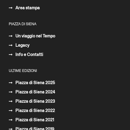
Area stampa
PIAZZA DI SIENA
Un viaggio nel Tempo
Legacy
Info e Contatti
ULTIME EDIZIONI
Piazza di Siena 2025
Piazza di Siena 2024
Piazza di Siena 2023
Piazza di Siena 2022
Piazza di Siena 2021
Piazza di Siena 2019