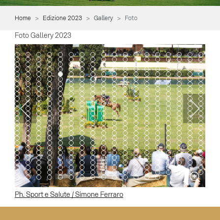
Home
Edizione 2023
Gallery
Foto
Foto Gallery 2023
Item 0
Item 1
Item 2
Item 3
Item 4
Item 5
Item 6
Item 7
Item 8
Item 9
Item 10
Item 11
Item 12
Item 13
Item 14
Item 15
Item 16
Item 
Item 18
Item 19
Item 20
Item 21
Item 22
Item 23
Item 24
Item 25
Item 26
Item 27
Item 28
Item 29
Item 30
Item 31
Item 32
Item 33
Item 34
Item 
Item 36
Item 37
Item 38
Item 39
Item 40
Item 41
Item 42
Item 43
Item 44
Item 45
Item 46
Item 47
Item 48
Item 49
Item 50
Item 51
Item 52
Item 
Item 54
Item 55
Item 56
Item 57
Item 58
Item 59
Item 60
Item 61
Item 62
Item 63
Item 64
Item 65
Item 66
Item 67
Item 68
Item 69
Item 70
Item 
Item 72
Item 73
Item 74
Item 75
Item 76
Item 77
Item 78
Item 79
Item 80
Item 81
Item 82
Item 83
Item 84
Item 85
Item 86
Item 87
Item 88
Item 
Item 90
Item 91
Item 92
Item 93
Item 94
Item 95
Item 96
Item 97
Item 98
Item 99
Item 100
Item 101
Item 102
Item 103
Item 104
Item 105
Item 106
Item 
Item 108
Item 109
Item 110
Item 111
Item 112
Item 113
Item 114
Item 115
Item 116
Item 117
Item 118
Item 119
Item 120
Item 121
Item 122
Item 123
Item 124
Item 
Item 126
Item 127
Item 128
Item 129
Item 130
Item 131
Item 132
Item 133
Item 134
Item 135
Item 136
Item 137
Item 138
Item 139
Item 140
Item 141
Item 142
Item 
Item 144
Item 145
Item 146
Item 147
Item 148
Item 149
Item 150
Item 151
Item 152
Item 153
Item 154
Item 155
Item 156
Item 157
Item 158
Item 159
Item 160
Item 
Item 162
Item 163
Item 164
Item 165
Item 166
Item 167
Item 168
Item 169
Item 170
Item 171
Item 172
Item 173
Item 174
Item 175
Item 176
Item 177
Item 178
Item 
Item 180
Item 181
Item 182
Item 183
Item 184
Item 185
Item 186
Item 187
Item 188
Item 189
Item 190
Item 191
Item 192
Item 193
Item 194
Item 195
Item 196
Item 
Item 198
Item 199
Item 200
Item 201
Item 202
Item 203
Item 204
Item 205
Item 206
Item 207
Item 208
Item 209
Item 210
Item 211
Item 212
Item 213
Item 214
Item 
Item 216
Item 217
Item 218
Item 219
Item 220
Item 221
Item 222
Item 223
Item 224
Item 225
Item 226
Item 227
Item 228
Item 229
Item 230
Item 231
Item 232
Item 
Item 234
Item 235
Item 236
Item 237
Item 238
Item 239
Item 240
Item 241
Item 242
Item 243
Item 244
Item 245
Item 246
Item 247
Item 248
Item 249
Item 250
Item 
Item 252
Item 253
Item 254
Item 255
Item 256
Item 257
Item 258
Item 259
Item 260
Item 261
Item 262
Item 263
Item 264
Item 265
Item 266
Item 267
Item 268
Item
Item 270
Item 271
Item 272
Item 273
Item 274
Item 275
Item 276
Item 277
Item 278
Item 279
Item 280
Item 281
Item 282
Item 283
Item 284
Item 285
Item 286
Item 
Item 288
Item 289
Item 290
Item 291
Item 292
Item 293
Item 294
Item 295
Item 296
Item 297
Item 298
Item 299
Item 300
Item 301
Item 302
Item 303
Item 304
Item 
Item 306
Item 307
Item 308
Item 309
Item 310
Item 311
Item 312
Item 313
Item 314
Item 315
Item 316
Item 317
Item 318
Item 319
Item 320
Item 321
Item 322
Item 
Item 324
Item 325
Item 326
Item 327
Item 328
Item 329
Item 330
Item 331
Item 332
Item 333
Item 334
Item 335
Item 336
Item 337
Item 338
Item 339
Item 340
Item 
Item 342
Item 343
Item 344
Item 345
Item 346
Item 347
Item 348
Item 349
Item 350
Item 351
Item 352
Item 353
Item 354
Item 355
Item 356
Item 357
Item 358
Item 
Item 360
Item 361
Item 362
Item 363
Item 364
Item 365
Item 366
Item 367
Item 368
Item 369
Item 370
Item 371
Item 372
Item 373
Item 374
Item 375
Item 376
Item 
Item 378
Item 379
Item 380
Item 381
Item 382
Item 383
Item 384
Item 385
Item 386
Item 387
Item 388
Item 389
Item 390
Item 391
Item 392
Item 393
Item 394
Item 
Item 396
Item 397
Item 398
Item 399
Item 400
Item 401
Item 402
Item 403
Item 404
Item 405
Item 406
Item 407
Item 408
Item 409
Item 410
Item 411
Item 412
Item 
Item 414
Item 415
Item 416
Item 417
Item 418
Item 419
Item 420
Item 421
Item 422
Item 423
Item 424
Item 425
Item 426
Item 427
Item 428
Item 429
Item 430
Item 
Item 432
Item 433
Item 434
Item 435
Item 436
Item 437
Item 438
Item 439
Item 440
Item 441
Item 442
Item 443
Item 444
Item 445
Item 446
Item 447
Item 448
Item 
Item 450
Item 451
Item 452
Item 453
Item 454
Item 455
Item 456
Item 457
Item 458
Item 459
Item 460
Item 461
Item 462
Item 463
Ph. Sport e Salute / Simone Ferraro