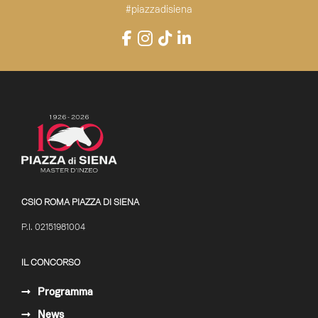
#piazzadisiena
Instagram
Facebook
TikTok
LinkedIn
YouTube
CSIO ROMA PIAZZA DI SIENA
P.I. 02151981004
IL CONCORSO
Programma
News