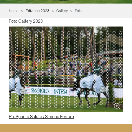
Home
Edizione 2023
Gallery
Foto
Foto Gallery 2023
Item 0
Item 1
Item 2
Item 3
Item 4
Item 5
Item 6
Item 7
Item 8
Item 9
Item 10
Item 11
Item 12
Item 13
Item 14
Item 15
Item 16
Item 
Item 18
Item 19
Item 20
Item 21
Item 22
Item 23
Item 24
Item 25
Item 26
Item 27
Item 28
Item 29
Item 30
Item 31
Item 32
Item 33
Item 34
Item 
Item 36
Item 37
Item 38
Item 39
Item 40
Item 41
Item 42
Item 43
Item 44
Item 45
Item 46
Item 47
Item 48
Item 49
Item 50
Item 51
Item 52
Item 
Item 54
Item 55
Item 56
Item 57
Item 58
Item 59
Item 60
Item 61
Item 62
Item 63
Item 64
Item 65
Item 66
Item 67
Item 68
Item 69
Item 70
Item 
Item 72
Item 73
Item 74
Item 75
Item 76
Item 77
Item 78
Item 79
Item 80
Item 81
Item 82
Item 83
Item 84
Item 85
Item 86
Item 87
Item 88
Item 
Item 90
Item 91
Item 92
Item 93
Item 94
Item 95
Item 96
Item 97
Item 98
Item 99
Item 100
Item 101
Item 102
Item 103
Item 104
Item 105
Item 106
Item 
Item 108
Item 109
Item 110
Item 111
Item 112
Item 113
Item 114
Item 115
Item 116
Item 117
Item 118
Item 119
Item 120
Item 121
Item 122
Item 123
Item 124
Item 
Item 126
Item 127
Item 128
Item 129
Item 130
Item 131
Item 132
Item 133
Item 134
Item 135
Item 136
Item 137
Item 138
Item 139
Item 140
Item 141
Item 142
Item 
Item 144
Item 145
Item 146
Item 147
Item 148
Item 149
Item 150
Item 151
Item 152
Item 153
Item 154
Item 155
Item 156
Item 157
Item 158
Item 159
Item 160
Item 
Item 162
Item 163
Item 164
Item 165
Item 166
Item 167
Item 168
Item 169
Item 170
Item 171
Item 172
Item 173
Item 174
Item 175
Item 176
Item 177
Item 178
Item 
Item 180
Item 181
Item 182
Item 183
Item 184
Item 185
Item 186
Item 187
Item 188
Item 189
Item 190
Item 191
Item 192
Item 193
Item 194
Item 195
Item 196
Item 
Item 198
Item 199
Item 200
Item 201
Item 202
Item 203
Item 204
Item 205
Item 206
Item 207
Item 208
Item 209
Item 210
Item 211
Item 212
Item 213
Item 214
Item 
Item 216
Item 217
Item 218
Item 219
Item 220
Item 221
Item 222
Item 223
Item 224
Item 225
Item 226
Item 227
Item 228
Item 229
Item 230
Item 231
Item 232
Item 
Item 234
Item 235
Item 236
Item 237
Item 238
Item 239
Item 240
Item 241
Item 242
Item 243
Item 244
Item 245
Item 246
Item 247
Item 248
Item 249
Item 250
Item 
Item 252
Item 253
Item 254
Item 255
Item 256
Item 257
Item 258
Item 259
Item 260
Item 261
Item 262
Item 263
Item 264
Item 265
Item 266
Item 267
Item 268
Item
Item 270
Item 271
Item 272
Item 273
Item 274
Item 275
Item 276
Item 277
Item 278
Item 279
Item 280
Item 281
Item 282
Item 283
Item 284
Item 285
Item 286
Item 
Item 288
Item 289
Item 290
Item 291
Item 292
Item 293
Item 294
Item 295
Item 296
Item 297
Item 298
Item 299
Item 300
Item 301
Item 302
Item 303
Item 304
Item 
Item 306
Item 307
Item 308
Item 309
Item 310
Item 311
Item 312
Item 313
Item 314
Item 315
Item 316
Item 317
Item 318
Item 319
Item 320
Item 321
Item 322
Item 
Item 324
Item 325
Item 326
Item 327
Item 328
Item 329
Item 330
Item 331
Item 332
Item 333
Item 334
Item 335
Item 336
Item 337
Item 338
Item 339
Item 340
Item 
Item 342
Item 343
Item 344
Item 345
Item 346
Item 347
Item 348
Item 349
Item 350
Item 351
Item 352
Item 353
Item 354
Item 355
Item 356
Item 357
Item 358
Item 
Item 360
Item 361
Item 362
Item 363
Item 364
Item 365
Item 366
Item 367
Item 368
Item 369
Item 370
Item 371
Item 372
Item 373
Item 374
Item 375
Item 376
Item 
Item 378
Item 379
Item 380
Item 381
Item 382
Item 383
Item 384
Item 385
Item 386
Item 387
Item 388
Item 389
Item 390
Item 391
Item 392
Item 393
Item 394
Item 
Item 396
Item 397
Item 398
Item 399
Item 400
Item 401
Item 402
Item 403
Item 404
Item 405
Item 406
Item 407
Item 408
Item 409
Item 410
Item 411
Item 412
Item 
Item 414
Item 415
Item 416
Item 417
Item 418
Item 419
Item 420
Item 421
Item 422
Item 423
Item 424
Item 425
Item 426
Item 427
Item 428
Item 429
Item 430
Item 
Item 432
Item 433
Item 434
Item 435
Item 436
Item 437
Item 438
Item 439
Item 440
Item 441
Item 442
Item 443
Item 444
Item 445
Item 446
Item 447
Item 448
Item 
Item 450
Item 451
Item 452
Item 453
Item 454
Item 455
Item 456
Item 457
Item 458
Item 459
Item 460
Item 461
Item 462
Item 463
Ph. Sport e Salute / Simone Ferraro