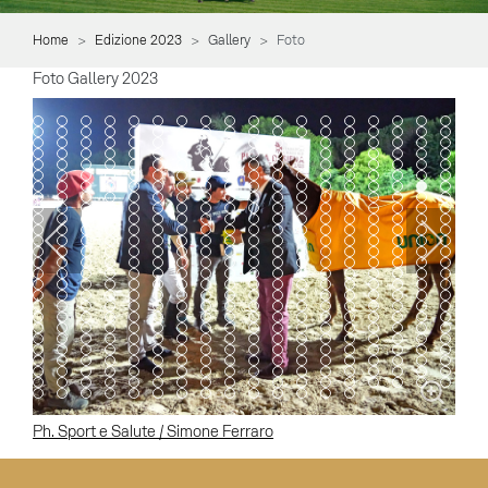
Home
Edizione 2023
Gallery
Foto
Foto Gallery 2023
Item 0
Item 1
Item 2
Item 3
Item 4
Item 5
Item 6
Item 7
Item 8
Item 9
Item 10
Item 11
Item 12
Item 13
Item 14
Item 15
Item 16
Item 
Item 18
Item 19
Item 20
Item 21
Item 22
Item 23
Item 24
Item 25
Item 26
Item 27
Item 28
Item 29
Item 30
Item 31
Item 32
Item 33
Item 34
Item 
Item 36
Item 37
Item 38
Item 39
Item 40
Item 41
Item 42
Item 43
Item 44
Item 45
Item 46
Item 47
Item 48
Item 49
Item 50
Item 51
Item 52
Item 
Item 54
Item 55
Item 56
Item 57
Item 58
Item 59
Item 60
Item 61
Item 62
Item 63
Item 64
Item 65
Item 66
Item 67
Item 68
Item 69
Item 70
Item 
Item 72
Item 73
Item 74
Item 75
Item 76
Item 77
Item 78
Item 79
Item 80
Item 81
Item 82
Item 83
Item 84
Item 85
Item 86
Item 87
Item 88
Item 
Item 90
Item 91
Item 92
Item 93
Item 94
Item 95
Item 96
Item 97
Item 98
Item 99
Item 100
Item 101
Item 102
Item 103
Item 104
Item 105
Item 106
Item 
Item 108
Item 109
Item 110
Item 111
Item 112
Item 113
Item 114
Item 115
Item 116
Item 117
Item 118
Item 119
Item 120
Item 121
Item 122
Item 123
Item 124
Item 
Item 126
Item 127
Item 128
Item 129
Item 130
Item 131
Item 132
Item 133
Item 134
Item 135
Item 136
Item 137
Item 138
Item 139
Item 140
Item 141
Item 142
Item 
Item 144
Item 145
Item 146
Item 147
Item 148
Item 149
Item 150
Item 151
Item 152
Item 153
Item 154
Item 155
Item 156
Item 157
Item 158
Item 159
Item 160
Item 
Item 162
Item 163
Item 164
Item 165
Item 166
Item 167
Item 168
Item 169
Item 170
Item 171
Item 172
Item 173
Item 174
Item 175
Item 176
Item 177
Item 178
Item 
Item 180
Item 181
Item 182
Item 183
Item 184
Item 185
Item 186
Item 187
Item 188
Item 189
Item 190
Item 191
Item 192
Item 193
Item 194
Item 195
Item 196
Item 
Item 198
Item 199
Item 200
Item 201
Item 202
Item 203
Item 204
Item 205
Item 206
Item 207
Item 208
Item 209
Item 210
Item 211
Item 212
Item 213
Item 214
Item 
Item 216
Item 217
Item 218
Item 219
Item 220
Item 221
Item 222
Item 223
Item 224
Item 225
Item 226
Item 227
Item 228
Item 229
Item 230
Item 231
Item 232
Item 
Item 234
Item 235
Item 236
Item 237
Item 238
Item 239
Item 240
Item 241
Item 242
Item 243
Item 244
Item 245
Item 246
Item 247
Item 248
Item 249
Item 250
Item 
Item 252
Item 253
Item 254
Item 255
Item 256
Item 257
Item 258
Item 259
Item 260
Item 261
Item 262
Item 263
Item 264
Item 265
Item 266
Item 267
Item 268
Item
Item 270
Item 271
Item 272
Item 273
Item 274
Item 275
Item 276
Item 277
Item 278
Item 279
Item 280
Item 281
Item 282
Item 283
Item 284
Item 285
Item 286
Item 
Item 288
Item 289
Item 290
Item 291
Item 292
Item 293
Item 294
Item 295
Item 296
Item 297
Item 298
Item 299
Item 300
Item 301
Item 302
Item 303
Item 304
Item 
Item 306
Item 307
Item 308
Item 309
Item 310
Item 311
Item 312
Item 313
Item 314
Item 315
Item 316
Item 317
Item 318
Item 319
Item 320
Item 321
Item 322
Item 
Item 324
Item 325
Item 326
Item 327
Item 328
Item 329
Item 330
Item 331
Item 332
Item 333
Item 334
Item 335
Item 336
Item 337
Item 338
Item 339
Item 340
Item 
Item 342
Item 343
Item 344
Item 345
Item 346
Item 347
Item 348
Item 349
Item 350
Item 351
Item 352
Item 353
Item 354
Item 355
Item 356
Item 357
Item 358
Item 
Item 360
Item 361
Item 362
Item 363
Item 364
Item 365
Item 366
Item 367
Item 368
Item 369
Item 370
Item 371
Item 372
Item 373
Item 374
Item 375
Item 376
Item 
Item 378
Item 379
Item 380
Item 381
Item 382
Item 383
Item 384
Item 385
Item 386
Item 387
Item 388
Item 389
Item 390
Item 391
Item 392
Item 393
Item 394
Item 
Item 396
Item 397
Item 398
Item 399
Item 400
Item 401
Item 402
Item 403
Item 404
Item 405
Item 406
Item 407
Item 408
Item 409
Item 410
Item 411
Item 412
Item 
Item 414
Item 415
Item 416
Item 417
Item 418
Item 419
Item 420
Item 421
Item 422
Item 423
Item 424
Item 425
Item 426
Item 427
Item 428
Item 429
Item 430
Item 
Item 432
Item 433
Item 434
Item 435
Item 436
Item 437
Item 438
Item 439
Item 440
Item 441
Item 442
Item 443
Item 444
Item 445
Item 446
Item 447
Item 448
Item 
Item 450
Item 451
Item 452
Item 453
Item 454
Item 455
Item 456
Item 457
Item 458
Item 459
Item 460
Item 461
Item 462
Item 463
Ph. Sport e Salute / Simone Ferraro