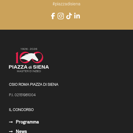
#piazzadisiena
Instagram
Facebook
TikTok
LinkedIn
YouTube
CSIO ROMA PIAZZA DI SIENA
P.I. 02151981004
IL CONCORSO
Programma
News