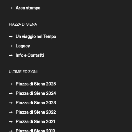
Area stampa
PIAZZA DI SIENA
Un viaggio nel Tempo
Legacy
Info e Contatti
ULTIME EDIZIONI
Piazza di Siena 2025
Piazza di Siena 2024
Piazza di Siena 2023
Piazza di Siena 2022
Piazza di Siena 2021
Piazza di Siena 2019