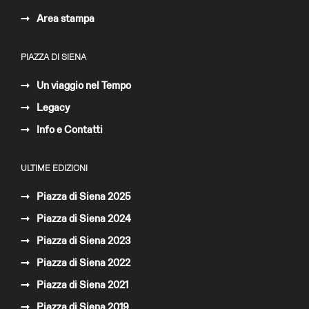
Area stampa
PIAZZA DI SIENA
Un viaggio nel Tempo
Legacy
Info e Contatti
ULTIME EDIZIONI
Piazza di Siena 2025
Piazza di Siena 2024
Piazza di Siena 2023
Piazza di Siena 2022
Piazza di Siena 2021
Piazza di Siena 2019