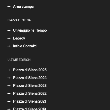
Area stampa
PIAZZA DI SIENA
Un viaggio nel Tempo
Legacy
Info e Contatti
ULTIME EDIZIONI
Piazza di Siena 2025
Piazza di Siena 2024
Piazza di Siena 2023
Piazza di Siena 2022
Piazza di Siena 2021
Piazza di Siena 2019