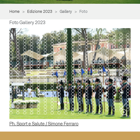
Home
Edizione 2023
Gallery
Foto
Foto Gallery 2023
Item 0
Item 1
Item 2
Item 3
Item 4
Item 5
Item 6
Item 7
Item 8
Item 9
Item 10
Item 11
Item 12
Item 13
Item 14
Item 15
Item 16
Item 
Item 18
Item 19
Item 20
Item 21
Item 22
Item 23
Item 24
Item 25
Item 26
Item 27
Item 28
Item 29
Item 30
Item 31
Item 32
Item 33
Item 34
Item 
Item 36
Item 37
Item 38
Item 39
Item 40
Item 41
Item 42
Item 43
Item 44
Item 45
Item 46
Item 47
Item 48
Item 49
Item 50
Item 51
Item 52
Item 
Item 54
Item 55
Item 56
Item 57
Item 58
Item 59
Item 60
Item 61
Item 62
Item 63
Item 64
Item 65
Item 66
Item 67
Item 68
Item 69
Item 70
Item 
Item 72
Item 73
Item 74
Item 75
Item 76
Item 77
Item 78
Item 79
Item 80
Item 81
Item 82
Item 83
Item 84
Item 85
Item 86
Item 87
Item 88
Item 
Item 90
Item 91
Item 92
Item 93
Item 94
Item 95
Item 96
Item 97
Item 98
Item 99
Item 100
Item 101
Item 102
Item 103
Item 104
Item 105
Item 106
Item 
Item 108
Item 109
Item 110
Item 111
Item 112
Item 113
Item 114
Item 115
Item 116
Item 117
Item 118
Item 119
Item 120
Item 121
Item 122
Item 123
Item 124
Item 
Item 126
Item 127
Item 128
Item 129
Item 130
Item 131
Item 132
Item 133
Item 134
Item 135
Item 136
Item 137
Item 138
Item 139
Item 140
Item 141
Item 142
Item 
Item 144
Item 145
Item 146
Item 147
Item 148
Item 149
Item 150
Item 151
Item 152
Item 153
Item 154
Item 155
Item 156
Item 157
Item 158
Item 159
Item 160
Item 
Item 162
Item 163
Item 164
Item 165
Item 166
Item 167
Item 168
Item 169
Item 170
Item 171
Item 172
Item 173
Item 174
Item 175
Item 176
Item 177
Item 178
Item 
Item 180
Item 181
Item 182
Item 183
Item 184
Item 185
Item 186
Item 187
Item 188
Item 189
Item 190
Item 191
Item 192
Item 193
Item 194
Item 195
Item 196
Item 
Item 198
Item 199
Item 200
Item 201
Item 202
Item 203
Item 204
Item 205
Item 206
Item 207
Item 208
Item 209
Item 210
Item 211
Item 212
Item 213
Item 214
Item 
Item 216
Item 217
Item 218
Item 219
Item 220
Item 221
Item 222
Item 223
Item 224
Item 225
Item 226
Item 227
Item 228
Item 229
Item 230
Item 231
Item 232
Item 
Item 234
Item 235
Item 236
Item 237
Item 238
Item 239
Item 240
Item 241
Item 242
Item 243
Item 244
Item 245
Item 246
Item 247
Item 248
Item 249
Item 250
Item 
Item 252
Item 253
Item 254
Item 255
Item 256
Item 257
Item 258
Item 259
Item 260
Item 261
Item 262
Item 263
Item 264
Item 265
Item 266
Item 267
Item 268
Item
Item 270
Item 271
Item 272
Item 273
Item 274
Item 275
Item 276
Item 277
Item 278
Item 279
Item 280
Item 281
Item 282
Item 283
Item 284
Item 285
Item 286
Item 
Item 288
Item 289
Item 290
Item 291
Item 292
Item 293
Item 294
Item 295
Item 296
Item 297
Item 298
Item 299
Item 300
Item 301
Item 302
Item 303
Item 304
Item 
Item 306
Item 307
Item 308
Item 309
Item 310
Item 311
Item 312
Item 313
Item 314
Item 315
Item 316
Item 317
Item 318
Item 319
Item 320
Item 321
Item 322
Item 
Item 324
Item 325
Item 326
Item 327
Item 328
Item 329
Item 330
Item 331
Item 332
Item 333
Item 334
Item 335
Item 336
Item 337
Item 338
Item 339
Item 340
Item 
Item 342
Item 343
Item 344
Item 345
Item 346
Item 347
Item 348
Item 349
Item 350
Item 351
Item 352
Item 353
Item 354
Item 355
Item 356
Item 357
Item 358
Item 
Item 360
Item 361
Item 362
Item 363
Item 364
Item 365
Item 366
Item 367
Item 368
Item 369
Item 370
Item 371
Item 372
Item 373
Item 374
Item 375
Item 376
Item 
Item 378
Item 379
Item 380
Item 381
Item 382
Item 383
Item 384
Item 385
Item 386
Item 387
Item 388
Item 389
Item 390
Item 391
Item 392
Item 393
Item 394
Item 
Item 396
Item 397
Item 398
Item 399
Item 400
Item 401
Item 402
Item 403
Item 404
Item 405
Item 406
Item 407
Item 408
Item 409
Item 410
Item 411
Item 412
Item 
Item 414
Item 415
Item 416
Item 417
Item 418
Item 419
Item 420
Item 421
Item 422
Item 423
Item 424
Item 425
Item 426
Item 427
Item 428
Item 429
Item 430
Item 
Item 432
Item 433
Item 434
Item 435
Item 436
Item 437
Item 438
Item 439
Item 440
Item 441
Item 442
Item 443
Item 444
Item 445
Item 446
Item 447
Item 448
Item 
Item 450
Item 451
Item 452
Item 453
Item 454
Item 455
Item 456
Item 457
Item 458
Item 459
Item 460
Item 461
Item 462
Item 463
Ph. Sport e Salute / Simone Ferraro