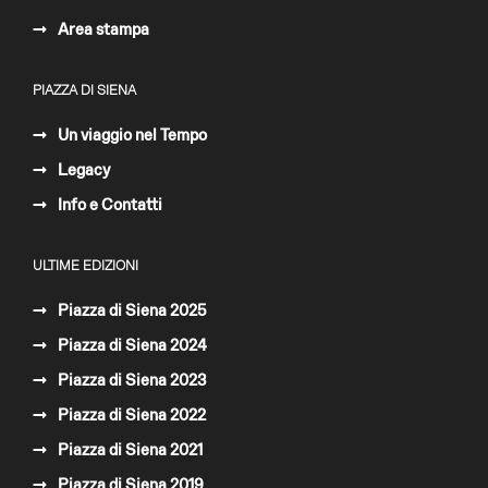
Area stampa
PIAZZA DI SIENA
Un viaggio nel Tempo
Legacy
Info e Contatti
ULTIME EDIZIONI
Piazza di Siena 2025
Piazza di Siena 2024
Piazza di Siena 2023
Piazza di Siena 2022
Piazza di Siena 2021
Piazza di Siena 2019