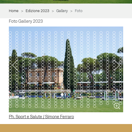
Home
Edizione 2023
Gallery
Foto
Foto Gallery 2023
Item 0
Item 1
Item 2
Item 3
Item 4
Item 5
Item 6
Item 7
Item 8
Item 9
Item 10
Item 11
Item 12
Item 13
Item 14
Item 15
Item 16
Item 
Item 18
Item 19
Item 20
Item 21
Item 22
Item 23
Item 24
Item 25
Item 26
Item 27
Item 28
Item 29
Item 30
Item 31
Item 32
Item 33
Item 34
Item 
Item 36
Item 37
Item 38
Item 39
Item 40
Item 41
Item 42
Item 43
Item 44
Item 45
Item 46
Item 47
Item 48
Item 49
Item 50
Item 51
Item 52
Item 
Item 54
Item 55
Item 56
Item 57
Item 58
Item 59
Item 60
Item 61
Item 62
Item 63
Item 64
Item 65
Item 66
Item 67
Item 68
Item 69
Item 70
Item 
Item 72
Item 73
Item 74
Item 75
Item 76
Item 77
Item 78
Item 79
Item 80
Item 81
Item 82
Item 83
Item 84
Item 85
Item 86
Item 87
Item 88
Item 
Item 90
Item 91
Item 92
Item 93
Item 94
Item 95
Item 96
Item 97
Item 98
Item 99
Item 100
Item 101
Item 102
Item 103
Item 104
Item 105
Item 106
Item 
Item 108
Item 109
Item 110
Item 111
Item 112
Item 113
Item 114
Item 115
Item 116
Item 117
Item 118
Item 119
Item 120
Item 121
Item 122
Item 123
Item 124
Item 
Item 126
Item 127
Item 128
Item 129
Item 130
Item 131
Item 132
Item 133
Item 134
Item 135
Item 136
Item 137
Item 138
Item 139
Item 140
Item 141
Item 142
Item 
Item 144
Item 145
Item 146
Item 147
Item 148
Item 149
Item 150
Item 151
Item 152
Item 153
Item 154
Item 155
Item 156
Item 157
Item 158
Item 159
Item 160
Item 
Item 162
Item 163
Item 164
Item 165
Item 166
Item 167
Item 168
Item 169
Item 170
Item 171
Item 172
Item 173
Item 174
Item 175
Item 176
Item 177
Item 178
Item 
Item 180
Item 181
Item 182
Item 183
Item 184
Item 185
Item 186
Item 187
Item 188
Item 189
Item 190
Item 191
Item 192
Item 193
Item 194
Item 195
Item 196
Item 
Item 198
Item 199
Item 200
Item 201
Item 202
Item 203
Item 204
Item 205
Item 206
Item 207
Item 208
Item 209
Item 210
Item 211
Item 212
Item 213
Item 214
Item 
Item 216
Item 217
Item 218
Item 219
Item 220
Item 221
Item 222
Item 223
Item 224
Item 225
Item 226
Item 227
Item 228
Item 229
Item 230
Item 231
Item 232
Item 
Item 234
Item 235
Item 236
Item 237
Item 238
Item 239
Item 240
Item 241
Item 242
Item 243
Item 244
Item 245
Item 246
Item 247
Item 248
Item 249
Item 250
Item 
Item 252
Item 253
Item 254
Item 255
Item 256
Item 257
Item 258
Item 259
Item 260
Item 261
Item 262
Item 263
Item 264
Item 265
Item 266
Item 267
Item 268
Item
Item 270
Item 271
Item 272
Item 273
Item 274
Item 275
Item 276
Item 277
Item 278
Item 279
Item 280
Item 281
Item 282
Item 283
Item 284
Item 285
Item 286
Item 
Item 288
Item 289
Item 290
Item 291
Item 292
Item 293
Item 294
Item 295
Item 296
Item 297
Item 298
Item 299
Item 300
Item 301
Item 302
Item 303
Item 304
Item 
Item 306
Item 307
Item 308
Item 309
Item 310
Item 311
Item 312
Item 313
Item 314
Item 315
Item 316
Item 317
Item 318
Item 319
Item 320
Item 321
Item 322
Item 
Item 324
Item 325
Item 326
Item 327
Item 328
Item 329
Item 330
Item 331
Item 332
Item 333
Item 334
Item 335
Item 336
Item 337
Item 338
Item 339
Item 340
Item 
Item 342
Item 343
Item 344
Item 345
Item 346
Item 347
Item 348
Item 349
Item 350
Item 351
Item 352
Item 353
Item 354
Item 355
Item 356
Item 357
Item 358
Item 
Item 360
Item 361
Item 362
Item 363
Item 364
Item 365
Item 366
Item 367
Item 368
Item 369
Item 370
Item 371
Item 372
Item 373
Item 374
Item 375
Item 376
Item 
Item 378
Item 379
Item 380
Item 381
Item 382
Item 383
Item 384
Item 385
Item 386
Item 387
Item 388
Item 389
Item 390
Item 391
Item 392
Item 393
Item 394
Item 
Item 396
Item 397
Item 398
Item 399
Item 400
Item 401
Item 402
Item 403
Item 404
Item 405
Item 406
Item 407
Item 408
Item 409
Item 410
Item 411
Item 412
Item 
Item 414
Item 415
Item 416
Item 417
Item 418
Item 419
Item 420
Item 421
Item 422
Item 423
Item 424
Item 425
Item 426
Item 427
Item 428
Item 429
Item 430
Item 
Item 432
Item 433
Item 434
Item 435
Item 436
Item 437
Item 438
Item 439
Item 440
Item 441
Item 442
Item 443
Item 444
Item 445
Item 446
Item 447
Item 448
Item 
Item 450
Item 451
Item 452
Item 453
Item 454
Item 455
Item 456
Item 457
Item 458
Item 459
Item 460
Item 461
Item 462
Item 463
Ph. Sport e Salute / Simone Ferraro