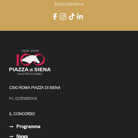
#piazzadisiena
Instagram
Facebook
TikTok
LinkedIn
YouTube
CSIO ROMA PIAZZA DI SIENA
P.I. 02151981004
IL CONCORSO
Programma
News