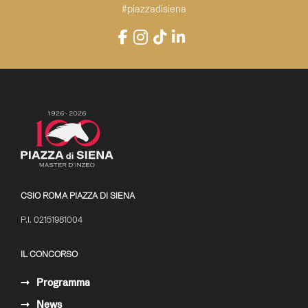
#piazzadisiena
Instagram
Facebook
TikTok
LinkedIn
YouTube
CSIO ROMA PIAZZA DI SIENA
P.I. 02151981004
IL CONCORSO
Programma
News