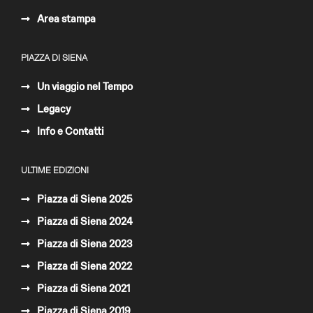
Area stampa
PIAZZA DI SIENA
Un viaggio nel Tempo
Legacy
Info e Contatti
ULTIME EDIZIONI
Piazza di Siena 2025
Piazza di Siena 2024
Piazza di Siena 2023
Piazza di Siena 2022
Piazza di Siena 2021
Piazza di Siena 2019