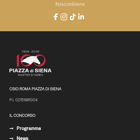
#piazzadisiena
Instagram
Facebook
TikTok
LinkedIn
YouTube
CSIO ROMA PIAZZA DI SIENA
P.I. 02151981004
IL CONCORSO
Programma
News