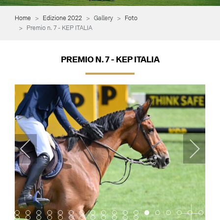
Home
Edizione 2022
Gallery
Foto
Premio n. 7 - KEP ITALIA
PREMIO N. 7 - KEP ITALIA
Item 0
Item 1
Item 2
Item 3
Item 4
Item 5
Item 6
Item 7
Item 8
Item 9
Item 10
Item 11
Item 12
Item 13
Item 14
Item 15
Item 16
Item 