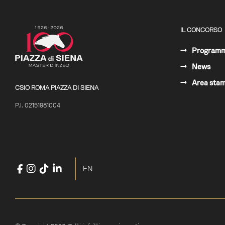
IL CONCORSO
Program
News
Area sta
CSIO ROMA PIAZZA DI SIENA
P.I. 02151981004
Facebook
Instagram
TikTok
LinkedIn
YouTube
Seleziona la tua lingua
EN