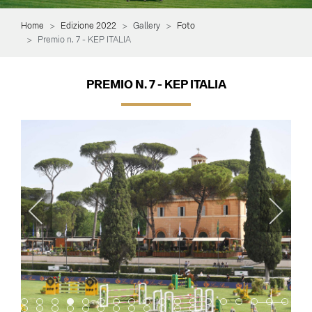
Home
Edizione 2022
Gallery
Foto
Premio n. 7 - KEP ITALIA
PREMIO N. 7 - KEP ITALIA
Item 0
Item 1
Item 2
Item 3
Item 4
Item 5
Item 6
Item 7
Item 8
Item 9
Item 10
Item 11
Item 12
Item 13
Item 14
Item 15
Item 16
Item 