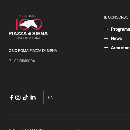
IL CONCORSO
Program
News
Area sta
CSIO ROMA PIAZZA DI SIENA
P.I. 02151981004
Facebook
Instagram
TikTok
LinkedIn
YouTube
Seleziona la tua lingua
EN