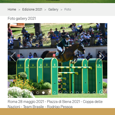
Home
Edizione 2021
Gallery
Foto
Foto gallery 2021
Item 0
Item 1
Item 2
Item 3
Item 4
Item 5
Item 6
Item 7
Item 8
Item 9
Item 10
Item 11
Item 12
Item 13
Roma 28 maggio 2021 - Piazza di Siena 2021 - Coppa delle
Nazioni - Team Brasile - Rodrigo Pessoa