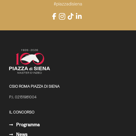
Foto Gianluca Sasso
#piazzadisiena
Instagram
Facebook
TikTok
LinkedIn
YouTube
CSIO ROMA PIAZZA DI SIENA
P.I. 02151981004
IL CONCORSO
Programma
News