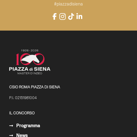
#piazzadisiena
Instagram
Facebook
TikTok
LinkedIn
YouTube
CSIO ROMA PIAZZA DI SIENA
P.I. 02151981004
IL CONCORSO
Programma
News