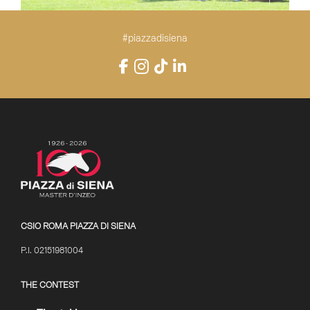
Item 18
Item 19
Item 20
Item 21
Item 22
#piazzadisiena
Instagram
Facebook
TikTok
LinkedIn
YouTube
CSIO ROMA PIAZZA DI SIENA
P.I. 02151981004
THE CONTEST