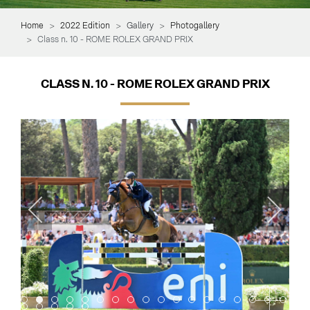
Home
2022 Edition
Gallery
Photogallery
Class n. 10 - ROME ROLEX GRAND PRIX
CLASS N. 10 - ROME ROLEX GRAND PRIX
Item 0
Item 1
Item 2
Item 3
Item 4
Item 5
Item 6
Item 7
Item 8
Item 9
Item 10
Item 11
Item 12
Item 13
Item 14
Item 15
Item 16
Item 