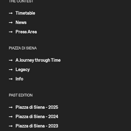
THE CONTEST
Timetable
News
Press Area
PIAZZA DI SIENA
A Journey through Time
Legacy
Info
PAST EDITION
Piazza di Siena - 2025
Piazza di Siena - 2024
Piazza di Siena - 2023