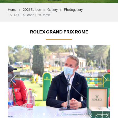
Home
2021 Edition
Gallery
Photogallery
ROLEX Grand Prix Rome
ROLEX GRAND PRIX ROME
Item 0
Item 1
Item 2
Item 3
Item 4
Item 5
Item 6
Item 7
Item 8
Item 9
Item 10
Item 11
Item 12
Item 13
Item 14
Item 15
Item 16
Item 