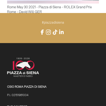
Item 18
Item 19
Item 20
Item 21
Item 22
Item 23
Item 24
Item 25
Item 26
Item 27
Item 28
Item 29
Item 30
Item 31
Item 32
Item 33
Item 34
Item 
Rome May 30 2021 - Piazza di Siena - ROLEX Grand Prix
Rome - David Will GER
Photo CONI / Simone Ferraro
#piazzadisiena
Instagram
Facebook
TikTok
LinkedIn
YouTube
CSIO ROMA PIAZZA DI SIENA
P.I. 02151981004