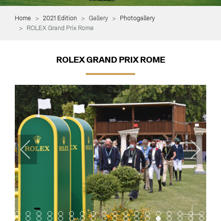
Home
2021 Edition
Gallery
Photogallery
ROLEX Grand Prix Rome
ROLEX GRAND PRIX ROME
Item 0
Item 1
Item 2
Item 3
Item 4
Item 5
Item 6
Item 7
Item 8
Item 9
Item 10
Item 11
Item 12
Item 13
Item 14
Item 15
Item 16
Item 