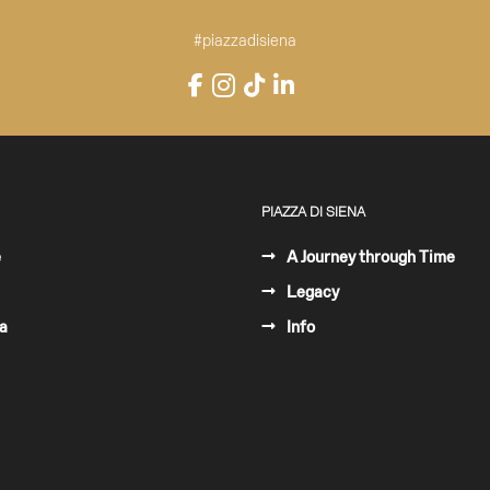
#piazzadisiena
Instagram
Facebook
TikTok
LinkedIn
YouTube
PIAZZA DI SIENA
e
A Journey through Time
Legacy
a
Info