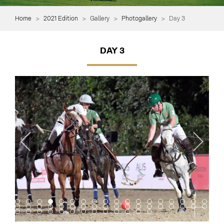
Home
2021 Edition
Gallery
Photogallery
Day 3
DAY 3
Item 0
Item 1
Item 2
Item 3
Item 4
Item 5
Item 6
Item 7
Item 8
Item 9
Item 10
Item 11
Item 12
Item 13
Item 14
Item 15
Item 16
Item 
Item 18
Item 19
Item 20
Item 21
Item 22
Item 23
Item 24
Item 25
Item 26
Item 27
Item 28
Item 29
Item 30
Item 31
Item 32
Item 33
Item 34
Item 
Item 36
Item 37
Item 38
Item 39
Item 40
Item 41
Item 42
Item 43
Item 44
Item 45
Item 46
Item 47
Item 48