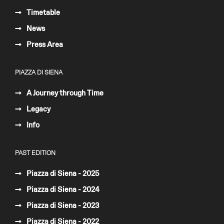
Timetable
News
Press Area
PIAZZA DI SIENA
A Journey through Time
Legacy
Info
PAST EDITION
Piazza di Siena - 2025
Piazza di Siena - 2024
Piazza di Siena - 2023
Piazza di Siena - 2022