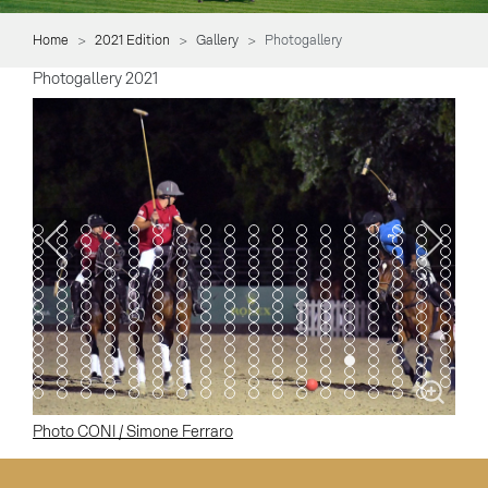
Home
2021 Edition
Gallery
Photogallery
Photogallery 2021
Item 0
Item 1
Item 2
Item 3
Item 4
Item 5
Item 6
Item 7
Item 8
Item 9
Item 10
Item 11
Item 12
Item 13
Item 14
Item 15
Item 16
Item 
Item 18
Item 19
Item 20
Item 21
Item 22
Item 23
Item 24
Item 25
Item 26
Item 27
Item 28
Item 29
Item 30
Item 31
Item 32
Item 33
Item 34
Item 
Item 36
Item 37
Item 38
Item 39
Item 40
Item 41
Item 42
Item 43
Item 44
Item 45
Item 46
Item 47
Item 48
Item 49
Item 50
Item 51
Item 52
Item 
Item 54
Item 55
Item 56
Item 57
Item 58
Item 59
Item 60
Item 61
Item 62
Item 63
Item 64
Item 65
Item 66
Item 67
Item 68
Item 69
Item 70
Item 
Item 72
Item 73
Item 74
Item 75
Item 76
Item 77
Item 78
Item 79
Item 80
Item 81
Item 82
Item 83
Item 84
Item 85
Item 86
Item 87
Item 88
Item 
Item 90
Item 91
Item 92
Item 93
Item 94
Item 95
Item 96
Item 97
Item 98
Item 99
Item 100
Item 101
Item 102
Item 103
Item 104
Item 105
Item 106
Item 
Item 108
Item 109
Item 110
Item 111
Item 112
Item 113
Item 114
Item 115
Item 116
Item 117
Item 118
Item 119
Item 120
Item 121
Item 122
Item 123
Item 124
Item 
Item 126
Item 127
Item 128
Item 129
Item 130
Item 131
Item 132
Item 133
Item 134
Item 135
Item 136
Item 137
Item 138
Item 139
Item 140
Item 141
Item 142
Item 
Item 144
Item 145
Item 146
Item 147
Item 148
Item 149
Item 150
Item 151
Item 152
Item 153
Item 154
Item 155
Item 156
Item 157
Item 158
Item 159
Item 160
Item 
Item 162
Item 163
Item 164
Item 165
Item 166
Item 167
Item 168
Item 169
Item 170
Item 171
Item 172
Item 173
Item 174
Item 175
Item 176
Item 177
Item 178
Item 
Item 180
Item 181
Item 182
Item 183
Item 184
Item 185
Item 186
Item 187
Item 188
Item 189
Item 190
Item 191
Item 192
Item 193
Item 194
Item 195
Item 196
Item 
Item 198
Item 199
Item 200
Item 201
Item 202
Item 203
Item 204
Item 205
Item 206
Item 207
Item 208
Item 209
Item 210
Item 211
Item 212
Item 213
Item 214
Item 
Item 216
Item 217
Item 218
Item 219
Item 220
Item 221
Item 222
Item 223
Item 224
Item 225
Item 226
Item 227
Item 228
Item 229
Item 230
Item 231
Item 232
Item 
Item 234
Item 235
Item 236
Item 237
Item 238
Item 239
Item 240
Item 241
Item 242
Item 243
Item 244
Item 245
Item 246
Item 247
Item 248
Item 249
Item 250
Item 
Item 252
Item 253
Item 254
Item 255
Item 256
Item 257
Item 258
Item 259
Item 260
Item 261
Item 262
Item 263
Item 264
Item 265
Item 266
Item 267
Item 268
Item
Item 270
Item 271
Item 272
Item 273
Item 274
Item 275
Item 276
Item 277
Item 278
Item 279
Item 280
Item 281
Item 282
Item 283
Item 284
Item 285
Item 286
Photo CONI / Simone Ferraro