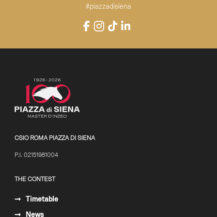
#piazzadisiena
Instagram
Facebook
TikTok
LinkedIn
YouTube
CSIO ROMA PIAZZA DI SIENA
P.I. 02151981004
THE CONTEST
Timetable
News