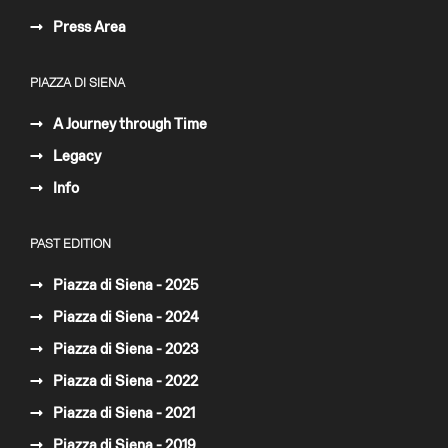
Press Area
PIAZZA DI SIENA
A Journey through Time
Legacy
Info
PAST EDITION
Piazza di Siena - 2025
Piazza di Siena - 2024
Piazza di Siena - 2023
Piazza di Siena - 2022
Piazza di Siena - 2021
Piazza di Siena - 2019