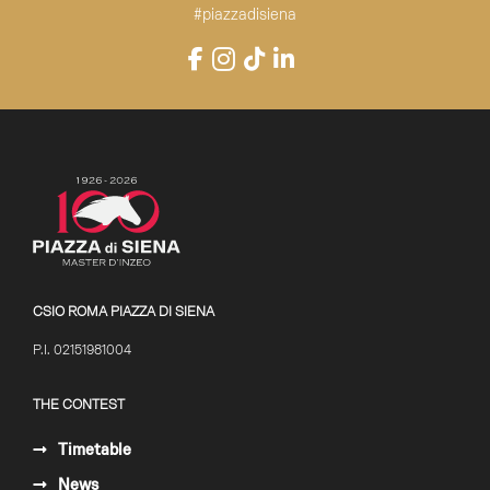
#piazzadisiena
Foto CONI / Simone Ferraro
Instagram
Facebook
TikTok
LinkedIn
YouTube
CSIO ROMA PIAZZA DI SIENA
P.I. 02151981004
THE CONTEST
Timetable
News