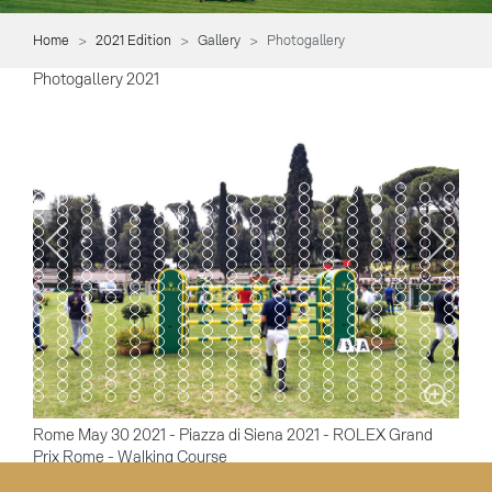
Home
2021 Edition
Gallery
Photogallery
Photogallery 2021
Item 0
Item 1
Item 2
Item 3
Item 4
Item 5
Item 6
Item 7
Item 8
Item 9
Item 10
Item 11
Item 12
Item 13
Item 14
Item 15
Item 16
Item 
Item 18
Item 19
Item 20
Item 21
Item 22
Item 23
Item 24
Item 25
Item 26
Item 27
Item 28
Item 29
Item 30
Item 31
Item 32
Item 33
Item 34
Item 
Item 36
Item 37
Item 38
Item 39
Item 40
Item 41
Item 42
Item 43
Item 44
Item 45
Item 46
Item 47
Item 48
Item 49
Item 50
Item 51
Item 52
Item 
Item 54
Item 55
Item 56
Item 57
Item 58
Item 59
Item 60
Item 61
Item 62
Item 63
Item 64
Item 65
Item 66
Item 67
Item 68
Item 69
Item 70
Item 
Item 72
Item 73
Item 74
Item 75
Item 76
Item 77
Item 78
Item 79
Item 80
Item 81
Item 82
Item 83
Item 84
Item 85
Item 86
Item 87
Item 88
Item 
Item 90
Item 91
Item 92
Item 93
Item 94
Item 95
Item 96
Item 97
Item 98
Item 99
Item 100
Item 101
Item 102
Item 103
Item 104
Item 105
Item 106
Item 
Item 108
Item 109
Item 110
Item 111
Item 112
Item 113
Item 114
Item 115
Item 116
Item 117
Item 118
Item 119
Item 120
Item 121
Item 122
Item 123
Item 124
Item 
Item 126
Item 127
Item 128
Item 129
Item 130
Item 131
Item 132
Item 133
Item 134
Item 135
Item 136
Item 137
Item 138
Item 139
Item 140
Item 141
Item 142
Item 
Item 144
Item 145
Item 146
Item 147
Item 148
Item 149
Item 150
Item 151
Item 152
Item 153
Item 154
Item 155
Item 156
Item 157
Item 158
Item 159
Item 160
Item 
Item 162
Item 163
Item 164
Item 165
Item 166
Item 167
Item 168
Item 169
Item 170
Item 171
Item 172
Item 173
Item 174
Item 175
Item 176
Item 177
Item 178
Item 
Item 180
Item 181
Item 182
Item 183
Item 184
Item 185
Item 186
Item 187
Item 188
Item 189
Item 190
Item 191
Item 192
Item 193
Item 194
Item 195
Item 196
Item 
Item 198
Item 199
Item 200
Item 201
Item 202
Item 203
Item 204
Item 205
Item 206
Item 207
Item 208
Item 209
Item 210
Item 211
Item 212
Item 213
Item 214
Item 
Item 216
Item 217
Item 218
Item 219
Item 220
Item 221
Item 222
Item 223
Item 224
Item 225
Item 226
Item 227
Item 228
Item 229
Item 230
Item 231
Item 232
Item 
Item 234
Item 235
Item 236
Item 237
Item 238
Item 239
Item 240
Item 241
Item 242
Item 243
Item 244
Item 245
Item 246
Item 247
Item 248
Item 249
Item 250
Item 
Item 252
Item 253
Item 254
Item 255
Item 256
Item 257
Item 258
Item 259
Item 260
Item 261
Item 262
Item 263
Item 264
Item 265
Item 266
Item 267
Item 268
Item
Item 270
Item 271
Item 272
Item 273
Item 274
Item 275
Item 276
Item 277
Item 278
Item 279
Item 280
Item 281
Item 282
Item 283
Item 284
Item 285
Item 286
Item 
Item 288
Item 289
Item 290
Item 291
Item 292
Item 293
Item 294
Item 295
Item 296
Item 297
Item 298
Item 299
Item 300
Item 301
Item 302
Item 303
Item 304
Item 
Item 306
Item 307
Item 308
Item 309
Item 310
Item 311
Item 312
Item 313
Item 314
Item 315
Item 316
Item 317
Item 318
Item 319
Item 320
Item 321
Item 322
Item 
Item 324
Item 325
Item 326
Item 327
Item 328
Item 329
Item 330
Item 331
Item 332
Item 333
Item 334
Item 335
Item 336
Item 337
Item 338
Item 339
Item 340
Item 
Item 342
Item 343
Item 344
Item 345
Item 346
Item 347
Item 348
Item 349
Item 350
Item 351
Item 352
Item 353
Item 354
Item 355
Item 356
Item 357
Item 358
Item 
Rome May 30 2021 - Piazza di Siena 2021 - ROLEX Grand
Prix Rome - Walking Course