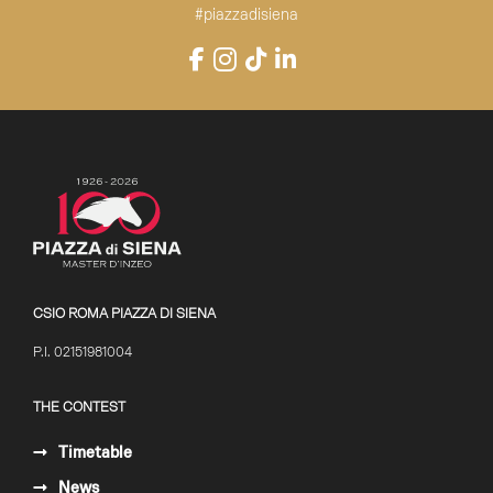
#piazzadisiena
Instagram
Facebook
TikTok
LinkedIn
YouTube
CSIO ROMA PIAZZA DI SIENA
P.I. 02151981004
THE CONTEST
Timetable
News