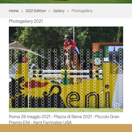
Home
2021 Edition
Gallery
Photogallery
Photogallery 2021
Item 0
Item 1
Item 2
Item 3
Item 4
Item 5
Item 6
Item 7
Item 8
Item 9
Item 10
Item 11
Item 12
Item 13
Item 14
Item 15
Item 16
Item 
Item 18
Item 19
Item 20
Item 21
Item 22
Item 23
Item 24
Item 25
Item 26
Item 27
Item 28
Item 29
Item 30
Item 31
Item 32
Item 33
Item 34
Item 
Item 36
Item 37
Item 38
Item 39
Item 40
Item 41
Item 42
Item 43
Item 44
Item 45
Item 46
Item 47
Item 48
Item 49
Item 50
Item 51
Item 52
Item 
Item 54
Item 55
Item 56
Item 57
Item 58
Item 59
Item 60
Item 61
Item 62
Item 63
Item 64
Item 65
Item 66
Item 67
Item 68
Item 69
Item 70
Item 
Item 72
Item 73
Item 74
Item 75
Item 76
Item 77
Item 78
Item 79
Item 80
Item 81
Item 82
Item 83
Item 84
Item 85
Item 86
Item 87
Item 88
Item 
Item 90
Item 91
Item 92
Item 93
Item 94
Item 95
Item 96
Item 97
Item 98
Item 99
Item 100
Item 101
Item 102
Item 103
Item 104
Item 105
Item 106
Item 
Item 108
Item 109
Item 110
Item 111
Item 112
Item 113
Item 114
Item 115
Item 116
Item 117
Item 118
Item 119
Item 120
Item 121
Item 122
Item 123
Item 124
Item 
Item 126
Item 127
Item 128
Item 129
Item 130
Item 131
Item 132
Item 133
Item 134
Item 135
Item 136
Item 137
Item 138
Item 139
Item 140
Item 141
Item 142
Item 
Item 144
Item 145
Item 146
Item 147
Item 148
Item 149
Item 150
Item 151
Item 152
Item 153
Item 154
Item 155
Item 156
Item 157
Item 158
Item 159
Item 160
Item 
Item 162
Item 163
Item 164
Item 165
Item 166
Item 167
Item 168
Item 169
Item 170
Item 171
Item 172
Item 173
Item 174
Item 175
Item 176
Item 177
Item 178
Item 
Item 180
Item 181
Item 182
Item 183
Item 184
Item 185
Item 186
Item 187
Item 188
Item 189
Item 190
Item 191
Item 192
Item 193
Item 194
Item 195
Item 196
Item 
Item 198
Item 199
Item 200
Item 201
Item 202
Item 203
Item 204
Item 205
Item 206
Item 207
Item 208
Item 209
Item 210
Item 211
Item 212
Item 213
Item 214
Item 
Item 216
Item 217
Item 218
Item 219
Item 220
Item 221
Item 222
Item 223
Item 224
Item 225
Item 226
Item 227
Item 228
Item 229
Item 230
Item 231
Item 232
Item 
Item 234
Item 235
Item 236
Item 237
Item 238
Item 239
Item 240
Item 241
Item 242
Item 243
Item 244
Item 245
Item 246
Item 247
Item 248
Item 249
Item 250
Item 
Item 252
Item 253
Item 254
Item 255
Item 256
Item 257
Item 258
Item 259
Item 260
Item 261
Item 262
Item 263
Item 264
Item 265
Item 266
Item 267
Item 268
Item
Item 270
Item 271
Item 272
Item 273
Item 274
Item 275
Item 276
Item 277
Item 278
Item 279
Item 280
Item 281
Item 282
Item 283
Item 284
Item 285
Item 286
Item 
Item 288
Item 289
Item 290
Item 291
Item 292
Item 293
Item 294
Item 295
Item 296
Item 297
Item 298
Item 299
Item 300
Item 301
Item 302
Item 303
Item 304
Item 
Item 306
Item 307
Item 308
Item 309
Item 310
Item 311
Item 312
Item 313
Item 314
Item 315
Item 316
Item 317
Item 318
Item 319
Item 320
Item 321
Item 322
Item 
Item 324
Item 325
Item 326
Item 327
Item 328
Item 329
Item 330
Item 331
Item 332
Item 333
Item 334
Item 335
Item 336
Item 337
Item 338
Item 339
Item 340
Item 
Item 342
Item 343
Item 344
Item 345
Item 346
Item 347
Item 348
Item 349
Item 350
Item 351
Item 352
Item 353
Item 354
Item 355
Item 356
Item 357
Item 358
Item 
Roma 29 maggio 2021 - Piazza di Siena 2021 - Piccolo Gran
Premio ENI - Kent Farrington USA