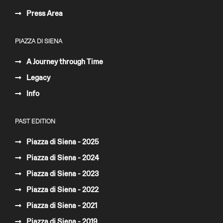
Press Area
PIAZZA DI SIENA
A Journey through Time
Legacy
Info
PAST EDITION
Piazza di Siena - 2025
Piazza di Siena - 2024
Piazza di Siena - 2023
Piazza di Siena - 2022
Piazza di Siena - 2021
Piazza di Siena - 2019