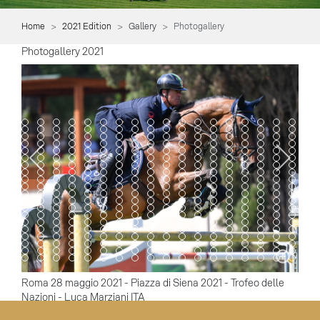
Home
2021 Edition
Gallery
Photogallery
Photogallery 2021
Item 0
Item 1
Item 2
Item 3
Item 4
Item 5
Item 6
Item 7
Item 8
Item 9
Item 10
Item 11
Item 12
Item 13
Item 14
Item 15
Item 16
Item 
Item 18
Item 19
Item 20
Item 21
Item 22
Item 23
Item 24
Item 25
Item 26
Item 27
Item 28
Item 29
Item 30
Item 31
Item 32
Item 33
Item 34
Item 
Item 36
Item 37
Item 38
Item 39
Item 40
Item 41
Item 42
Item 43
Item 44
Item 45
Item 46
Item 47
Item 48
Item 49
Item 50
Item 51
Item 52
Item 
Item 54
Item 55
Item 56
Item 57
Item 58
Item 59
Item 60
Item 61
Item 62
Item 63
Item 64
Item 65
Item 66
Item 67
Item 68
Item 69
Item 70
Item 
Item 72
Item 73
Item 74
Item 75
Item 76
Item 77
Item 78
Item 79
Item 80
Item 81
Item 82
Item 83
Item 84
Item 85
Item 86
Item 87
Item 88
Item 
Item 90
Item 91
Item 92
Item 93
Item 94
Item 95
Item 96
Item 97
Item 98
Item 99
Item 100
Item 101
Item 102
Item 103
Item 104
Item 105
Item 106
Item 
Item 108
Item 109
Item 110
Item 111
Item 112
Item 113
Item 114
Item 115
Item 116
Item 117
Item 118
Item 119
Item 120
Item 121
Item 122
Item 123
Item 124
Item 
Item 126
Item 127
Item 128
Item 129
Item 130
Item 131
Item 132
Item 133
Item 134
Item 135
Item 136
Item 137
Item 138
Item 139
Item 140
Item 141
Item 142
Item 
Item 144
Item 145
Item 146
Item 147
Item 148
Item 149
Item 150
Item 151
Item 152
Item 153
Item 154
Item 155
Item 156
Item 157
Item 158
Item 159
Item 160
Item 
Item 162
Item 163
Item 164
Item 165
Item 166
Item 167
Item 168
Item 169
Item 170
Item 171
Item 172
Item 173
Item 174
Item 175
Item 176
Item 177
Item 178
Item 
Item 180
Item 181
Item 182
Item 183
Item 184
Item 185
Item 186
Item 187
Item 188
Item 189
Item 190
Item 191
Item 192
Item 193
Item 194
Item 195
Item 196
Item 
Item 198
Item 199
Item 200
Item 201
Item 202
Item 203
Item 204
Item 205
Item 206
Item 207
Item 208
Item 209
Item 210
Item 211
Item 212
Item 213
Item 214
Item 
Item 216
Item 217
Item 218
Item 219
Item 220
Item 221
Item 222
Item 223
Item 224
Item 225
Item 226
Item 227
Item 228
Item 229
Item 230
Item 231
Item 232
Item 
Item 234
Item 235
Item 236
Item 237
Item 238
Item 239
Item 240
Item 241
Item 242
Item 243
Item 244
Item 245
Item 246
Item 247
Item 248
Item 249
Item 250
Item 
Item 252
Item 253
Item 254
Item 255
Item 256
Item 257
Item 258
Item 259
Item 260
Item 261
Item 262
Item 263
Item 264
Item 265
Item 266
Item 267
Item 268
Item
Item 270
Item 271
Item 272
Item 273
Item 274
Item 275
Item 276
Item 277
Item 278
Item 279
Item 280
Item 281
Item 282
Item 283
Item 284
Item 285
Item 286
Item 
Item 288
Item 289
Item 290
Item 291
Item 292
Item 293
Item 294
Item 295
Item 296
Item 297
Item 298
Item 299
Item 300
Item 301
Item 302
Item 303
Item 304
Item 
Item 306
Item 307
Item 308
Item 309
Item 310
Item 311
Item 312
Item 313
Item 314
Item 315
Item 316
Item 317
Item 318
Item 319
Item 320
Item 321
Item 322
Item 
Item 324
Item 325
Item 326
Item 327
Item 328
Item 329
Item 330
Item 331
Item 332
Item 333
Item 334
Item 335
Item 336
Item 337
Item 338
Item 339
Item 340
Item 
Item 342
Item 343
Item 344
Item 345
Item 346
Item 347
Item 348
Item 349
Item 350
Item 351
Item 352
Item 353
Item 354
Item 355
Item 356
Item 357
Item 358
Item 
Roma 28 maggio 2021 - Piazza di Siena 2021 - Trofeo delle
Nazioni - Luca Marziani ITA