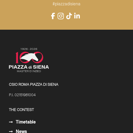
#piazzadisiena
Instagram
Facebook
TikTok
LinkedIn
YouTube
CSIO ROMA PIAZZA DI SIENA
P.I. 02151981004
THE CONTEST
Timetable
News