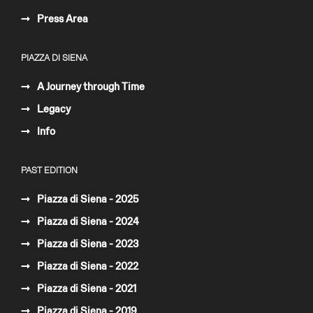
Press Area
PIAZZA DI SIENA
A Journey through Time
Legacy
Info
PAST EDITION
Piazza di Siena - 2025
Piazza di Siena - 2024
Piazza di Siena - 2023
Piazza di Siena - 2022
Piazza di Siena - 2021
Piazza di Siena - 2019