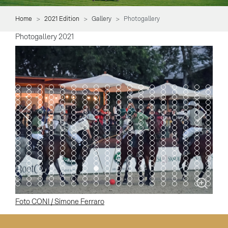
Home
2021 Edition
Gallery
Photogallery
Photogallery 2021
Item 0
Item 1
Item 2
Item 3
Item 4
Item 5
Item 6
Item 7
Item 8
Item 9
Item 10
Item 11
Item 12
Item 13
Item 14
Item 15
Item 16
Item 
Item 18
Item 19
Item 20
Item 21
Item 22
Item 23
Item 24
Item 25
Item 26
Item 27
Item 28
Item 29
Item 30
Item 31
Item 32
Item 33
Item 34
Item 
Item 36
Item 37
Item 38
Item 39
Item 40
Item 41
Item 42
Item 43
Item 44
Item 45
Item 46
Item 47
Item 48
Item 49
Item 50
Item 51
Item 52
Item 
Item 54
Item 55
Item 56
Item 57
Item 58
Item 59
Item 60
Item 61
Item 62
Item 63
Item 64
Item 65
Item 66
Item 67
Item 68
Item 69
Item 70
Item 
Item 72
Item 73
Item 74
Item 75
Item 76
Item 77
Item 78
Item 79
Item 80
Item 81
Item 82
Item 83
Item 84
Item 85
Item 86
Item 87
Item 88
Item 
Item 90
Item 91
Item 92
Item 93
Item 94
Item 95
Item 96
Item 97
Item 98
Item 99
Item 100
Item 101
Item 102
Item 103
Item 104
Item 105
Item 106
Item 
Item 108
Item 109
Item 110
Item 111
Item 112
Item 113
Item 114
Item 115
Item 116
Item 117
Item 118
Item 119
Item 120
Item 121
Item 122
Item 123
Item 124
Item 
Item 126
Item 127
Item 128
Item 129
Item 130
Item 131
Item 132
Item 133
Item 134
Item 135
Item 136
Item 137
Item 138
Item 139
Item 140
Item 141
Item 142
Item 
Item 144
Item 145
Item 146
Item 147
Item 148
Item 149
Item 150
Item 151
Item 152
Item 153
Item 154
Item 155
Item 156
Item 157
Item 158
Item 159
Item 160
Item 
Item 162
Item 163
Item 164
Item 165
Item 166
Item 167
Item 168
Item 169
Item 170
Item 171
Item 172
Item 173
Item 174
Item 175
Item 176
Item 177
Item 178
Item 
Item 180
Item 181
Item 182
Item 183
Item 184
Item 185
Item 186
Item 187
Item 188
Item 189
Item 190
Item 191
Item 192
Item 193
Item 194
Item 195
Item 196
Item 
Item 198
Item 199
Item 200
Item 201
Item 202
Item 203
Item 204
Item 205
Item 206
Item 207
Item 208
Item 209
Item 210
Item 211
Item 212
Item 213
Item 214
Item 
Item 216
Item 217
Item 218
Item 219
Item 220
Item 221
Item 222
Item 223
Item 224
Item 225
Item 226
Item 227
Item 228
Item 229
Item 230
Item 231
Item 232
Item 
Item 234
Item 235
Item 236
Item 237
Item 238
Item 239
Item 240
Item 241
Item 242
Item 243
Item 244
Item 245
Item 246
Item 247
Item 248
Item 249
Item 250
Item 
Item 252
Item 253
Item 254
Item 255
Item 256
Item 257
Item 258
Item 259
Item 260
Item 261
Item 262
Item 263
Item 264
Item 265
Item 266
Item 267
Item 268
Item
Item 270
Item 271
Item 272
Item 273
Item 274
Item 275
Item 276
Item 277
Item 278
Item 279
Item 280
Item 281
Item 282
Item 283
Item 284
Item 285
Item 286
Item 
Item 288
Item 289
Item 290
Item 291
Item 292
Item 293
Item 294
Item 295
Item 296
Item 297
Item 298
Item 299
Item 300
Item 301
Item 302
Item 303
Item 304
Item 
Item 306
Item 307
Item 308
Item 309
Item 310
Item 311
Item 312
Item 313
Item 314
Item 315
Item 316
Item 317
Item 318
Item 319
Item 320
Item 321
Item 322
Item 
Item 324
Item 325
Item 326
Item 327
Item 328
Item 329
Item 330
Item 331
Item 332
Item 333
Item 334
Item 335
Item 336
Item 337
Item 338
Item 339
Item 340
Item 
Item 342
Item 343
Item 344
Item 345
Item 346
Item 347
Item 348
Item 349
Item 350
Item 351
Item 352
Item 353
Item 354
Item 355
Item 356
Item 357
Item 358
Item 
Foto CONI / Simone Ferraro