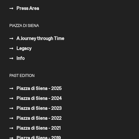
Press Area
PIAZZA DI SIENA
A Journey through Time
Legacy
Info
PAST EDITION
Piazza di Siena - 2025
Piazza di Siena - 2024
Piazza di Siena - 2023
Piazza di Siena - 2022
Piazza di Siena - 2021
Piazza di Siena - 2019