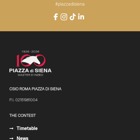
#piazzadisiena
Instagram
Facebook
TikTok
LinkedIn
YouTube
CSIO ROMA PIAZZA DI SIENA
P.I. 02151981004
THE CONTEST
Timetable
News