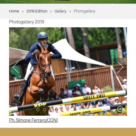
Home
2019 Edition
Gallery
Photogallery
Photogallery 2019
Item 0
Item 1
Item 2
Item 3
Item 4
Item 5
Item 6
Item 7
Item 8
Item 9
Ph. Simone Ferraro/CONI